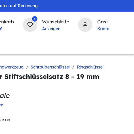
aufen auf Rechnung
0
enkorb
Wunschliste
Gast
€
Anzeigen
Konto
Landwirtschaft
Tierbedarf
Bierzapfanlagen & 
ndwerkzeug
Schraubenschlüssel
Ringschlüssel
er Stiftschlüsselsatz 8 - 19 mm
ale
en
de an