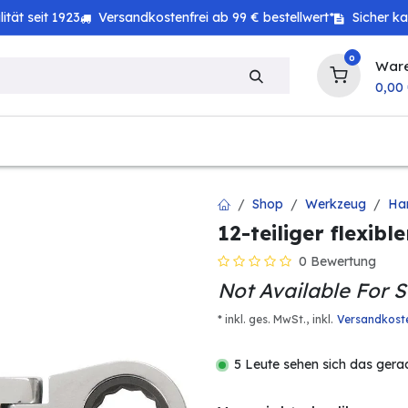
tät seit 1923
Versandkostenfrei ab 99 € bestellwert*
Sicher k
0
War
0,00
zeug
Haushalt
Technik
Baby & Kind
Shop
Werkzeug
Ha
12-teiliger flexibl
0 Bewertung
Not Available For S
* inkl. ges. MwSt.,
inkl.
Versandkost
5 Leute sehen sich das gera