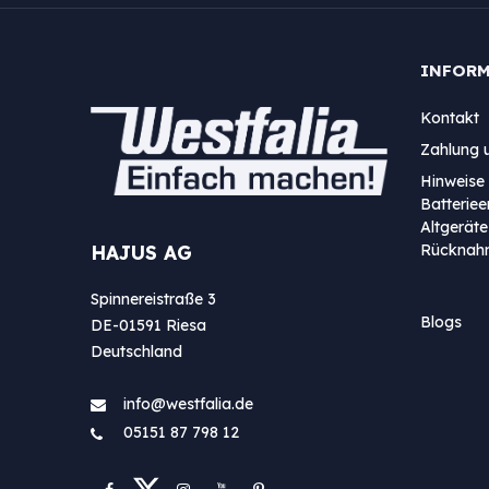
INFOR
Kontakt
Zahlung 
Hinweise 
Batterie
Altgeräte
Rücknah
HAJUS AG
Spinnereistraße 3
Blogs
DE-01591 Riesa
Deutschland
info@westfa​lia.de
05151 87 798 12