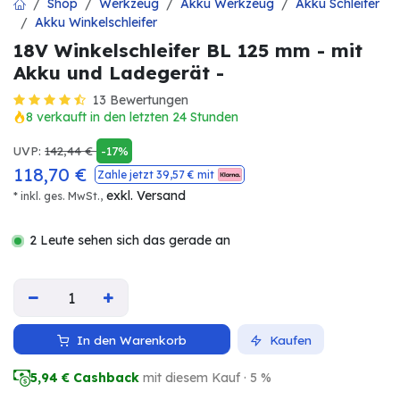
Shop
Werkzeug
Akku Werkzeug
Akku Schleifer
Akku Winkelschleifer
18V Winkelschleifer BL 125 mm - mit
Akku und Ladegerät -
13 Bewertungen
8 verkauft in den letzten 24 Stunden
UVP:
142,44
€
-17%
118,70
€
Zahle jetzt
39,57
€ mit
exkl. Versand
* inkl. ges. MwSt.,
2 Leute sehen sich das gerade an
In den Warenkorb
Kaufen
5,94
€ Cashback
mit diesem Kauf · 5 %