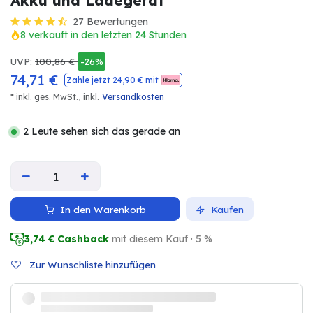
Akku und Ladegerät
27 Bewertungen
8 verkauft in den letzten 24 Stunden
UVP:
100,86
€
-26%
74,71
€
Zahle jetzt
24,90
€ mit
* inkl. ges. MwSt.,
inkl.
Versandkosten
2 Leute sehen sich das gerade an
In den Warenkorb
Kaufen
3,74
€ Cashback
mit diesem Kauf · 5 %
Zur Wunschliste hinzufügen