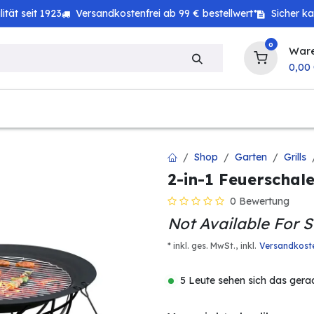
tät seit 1923
Versandkostenfrei ab 99 € bestellwert*
Sicher k
0
War
0,00
zeug
Haushalt
Technik
Baby & Kind
Shop
Garten
Grills
2-in-1 Feuerschale
0 Bewertung
Not Available For S
* inkl. ges. MwSt.,
inkl.
Versandkost
5 Leute sehen sich das gera