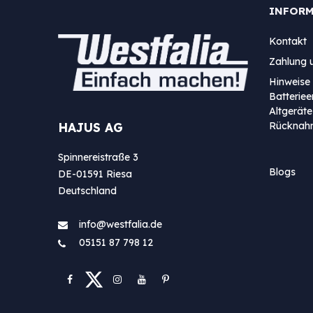
INFOR
Kontakt
Zahlung 
Hinweise 
Batterie
Altgeräte
Rücknah
HAJUS AG
Spinnereistraße 3
Blogs
DE-01591 Riesa
Deutschland
info@westfa​lia.de
05151 87 798 12