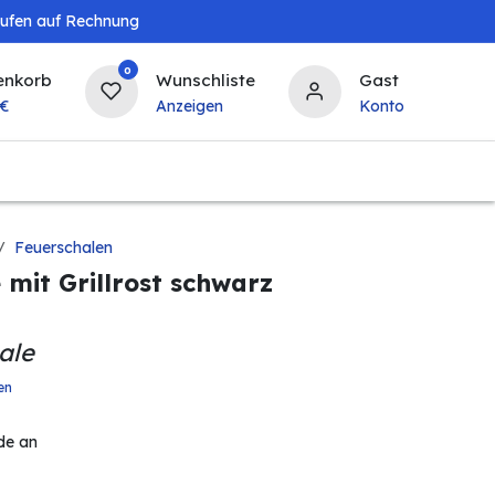
aufen auf Rechnung
0
enkorb
Wunschliste
Gast
€
Anzeigen
Konto
Landwirtschaft
Tierbedarf
Bierzapfanlagen & 
Feuerschalen
 mit Grillrost schwarz
ale
en
de an