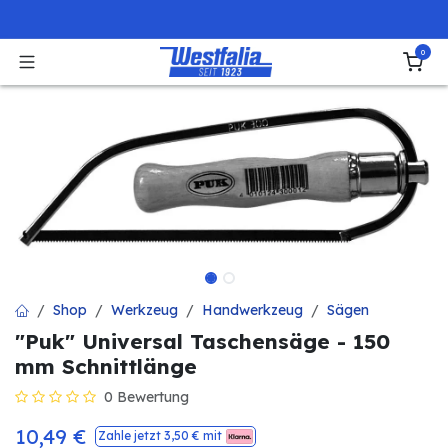
Zum Inhalt springen
0
Shop
Werkzeug
Handwerkzeug
Sägen
"Puk" Universal Taschensäge - 150
mm Schnittlänge
0 Bewertung
10,49
€
Zahle jetzt
3,50
€ mit