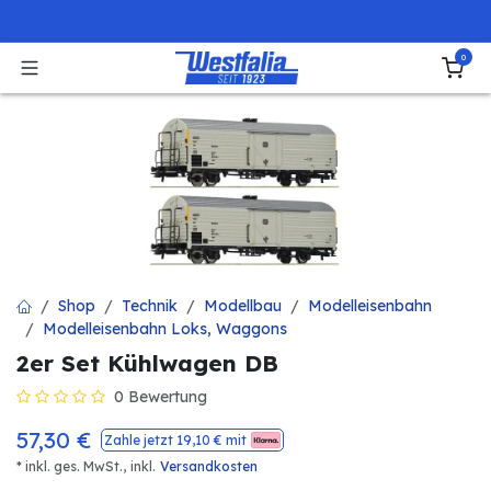
Zum Inhalt springen
0
Shop
Technik
Modellbau
Modelleisenbahn
Modelleisenbahn Loks, Waggons
2er Set Kühlwagen DB
0 Bewertung
57,30
€
Zahle jetzt
19,10
€ mit
* inkl. ges. MwSt.,
inkl.
Versandkosten