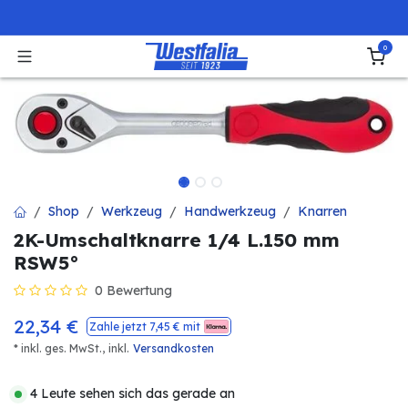
Zum Inhalt springen
0
Shop
Werkzeug
Handwerkzeug
Knarren
2K-Umschaltknarre 1/4 L.150 mm
RSW5°
0 Bewertung
22,34
€
Zahle jetzt
7,45
€ mit
* inkl. ges. MwSt.,
inkl.
Versandkosten
4 Leute sehen sich das gerade an