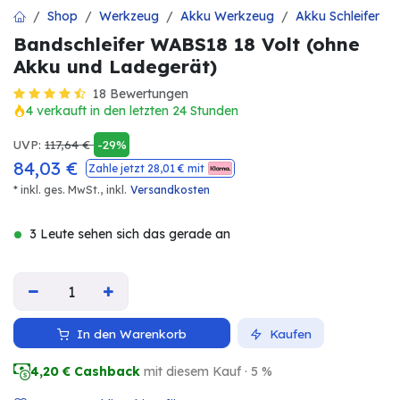
Shop
Werkzeug
Akku Werkzeug
Akku Schleifer
Bandschleifer WABS18 18 Volt (ohne
Akku und Ladegerät)
18 Bewertungen
4 verkauft in den letzten 24 Stunden
UVP:
117,64
€
-29%
84,03
€
Zahle jetzt
28,01
€ mit
* inkl. ges. MwSt.,
inkl.
Versandkosten
3 Leute sehen sich das gerade an
In den Warenkorb
Kaufen
4,20
€ Cashback
mit diesem Kauf · 5 %