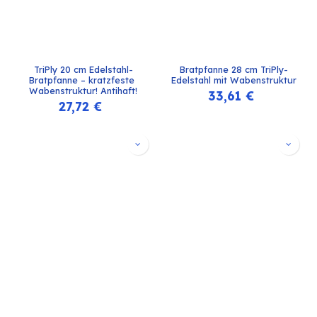
TriPly 20 cm Edelstahl-
Bratpfanne 28 cm TriPly-
Bratpfanne – kratzfeste 
Edelstahl mit Wabenstruktur
Wabenstruktur! Antihaft!
33,61
€
27,72
€