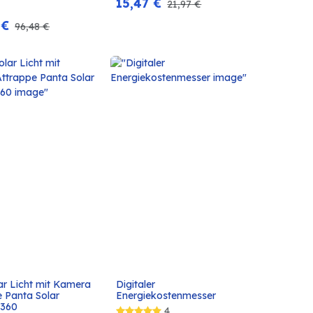
15,47
€
21,97
€
€
96,48
€
r Licht mit Kamera 
Digitaler 
In den
In den
 Panta Solar 
Energiekostenmesser
Warenkorb
Warenkorb
 360
4