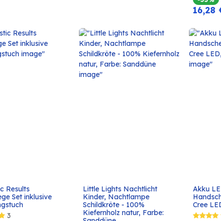
16,28
c Results 
Little Lights Nachtlicht 
Akku LE
In den
In den
ge Set inklusive 
Kinder, Nachtlampe 
Handsch
Warenkorb
Warenkorb
ngstuch
Schildkröte - 100% 
Cree LE
Kiefernholz natur, Farbe: 
3
Sanddüne