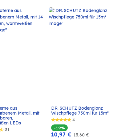
erne aus 
DR. SCHUTZ Bodenglanz 
In den
In den
rbenem Metall, mit 
Wischpflege 750ml für 15m²
Warenkorb
Warenkorb
baren, 
4
ißen LEDs
-19%
31
10,97
€
13,60
€