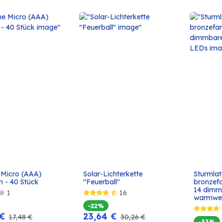
 Micro (AAA) 
Solar-Lichterkette 
Sturmlat
In den
In den
n - 40 Stück
"Feuerball"
bronzefa
Warenkorb
Warenkorb
14 dimm
1
16
warmwe
-22%
€
23,64
€
17,48
€
30,26
€
-33%