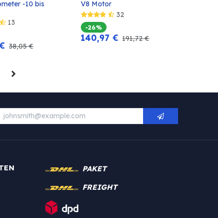
In den
In den
meter -10 bis 
V8 Motor
Warenkorb
Warenkorb
32
13
-26%
140,97
€
191,72
€
€
38,05
€
TEN
PAKET
FREIGHT