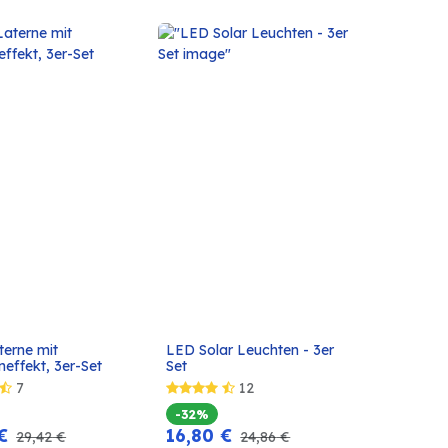
terne mit 
LED Solar Leuchten - 3er 
In den
In den
effekt, 3er-Set
Set
Warenkorb
Warenkorb
7
12
-32%
€
16,80
€
29,42
€
24,86
€