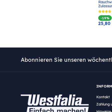
Rauchw
Zulassu
-19%
25,80
Abonnieren Sie unseren wöchentl
INFOR
Kontakt
Zahlung 
Hinweise 