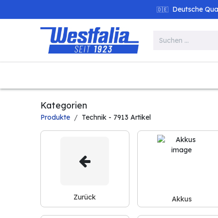
Zum Inhalt springen
Deutsche Quali
🇩🇪
Alle Produkte
Garten
Werk
Kategorien
Produkte
Technik
- 7913 Artikel
Zurück
Akkus