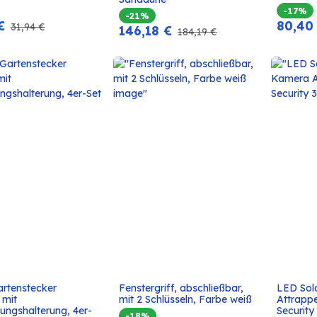
-17%
-21%
€
80,40
31,94
€
146,18
€
184,19
€
artenstecker 
Fenstergriff, abschließbar, 
LED Sola
In den
In den
 mit 
mit 2 Schlüsseln, Farbe weiß
Attrappe
Warenkorb
Warenkorb
ungshalterung, 4er-
Security
-18%