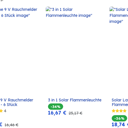
e 9 V Rauchmelder 
3 in 1 Solar Flammenleuchte
Solar La
In den
In den
 - 6 Stück
Flammen
-34%
Warenkorb
Warenkorb
4
16,67
€
25,17
€
-36%
€
18,74
16,46
€