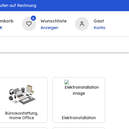
aufen auf Rechnung
0
enkorb
Wunschliste
Gast
€
Anzeigen
Konto
Landwirtschaft
Tierbedarf
Bierzapfanlagen & 
Büroausstattung,
Home Office
Elektroinstallation