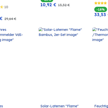
10,92
€
13,32
€
10
-18%
33,53
€
29,64
€
es 
Solar-Laternen "Flame" 
Feuchti