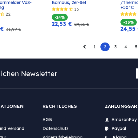
In den
In den
arnmelder VdS-
Bambus, 2er-Set
/Thermo
Warenkorb
Warenkorb
ng
+50°C
13
22
-24%
-35%
22,53
€
29,51
€
€
24,55
31,99
€
1
2
3
4
5
ichen Newsletter
MATIONEN
RECHTLICHES
ZAHLUNGSAR
AGB
AmazonPay
und Versand
Datenschutz
Paypal
zur
Widerrufsbelehrung
Klarna