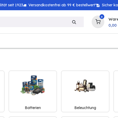
tät seit 1923
Versandkostenfrei ab 99 € bestellwert*
Sicher k
0
War
0,00
zeug
Haushalt
Technik
Baby & Kind
Batterien
Beleuchtung