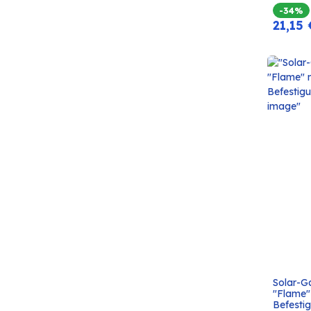
-34%
21,15
Solar-G
"Flame"
Befestig