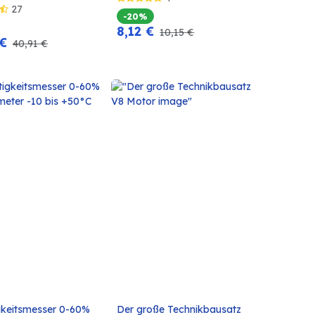
27
-20%
8,12
€
10,15
€
€
40,91
€
gkeitsmesser 0-60% 
Der große Technikbausatz 