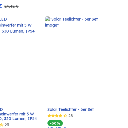
€
24,42
€
D 
Solar Teelichter - 3er Set
In den
In den
einwerfer mit 5 W 
28
Warenkorb
Warenkorb
D, 330 Lumen, IP54
-30%
23