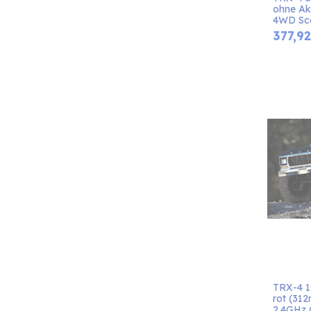
ohne Ak
4WD Sca
377,92
TRX-4 1
rot (31
2.4GHz (