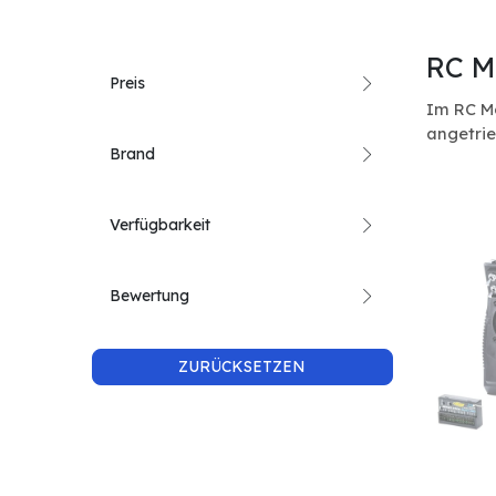
RC M
Preis
Im RC Mo
angetri
Brand
Verfügbarkeit
Bewertung
ZURÜCKSETZEN