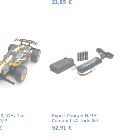
21,85
€
 2,4GHz Ice 
Expert Charger NiMH 
D/P
Compact 4A Lade Set
€
52,91
€