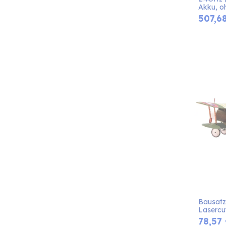
Akku, o
507,6
Bausatz
Lasercu
78,57