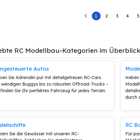
1
2
3
4
5
iebte RC Modellbau-Kategorien im Überblic
rngesteuerte Autos
Model
ben Sie Adrenalin pur mit detailgetreuen RC-Cars.
Heben 
 wendigen Buggys bis zu robusten Offroad-Trucks –
Modell
 finden Sie Ihr perfektes Fahrzeug für jedes Terrain.
detailr
durch d
ellschiffe
RC B
bern Sie die Gewässer mit unseren RC-
Für pa