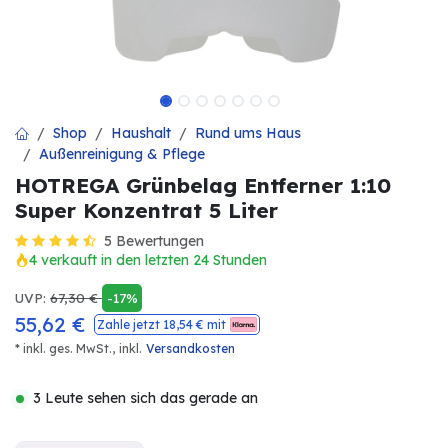
Shop
Haushalt
Rund ums Haus
Außenreinigung & Pflege
HOTREGA Grünbelag Entferner 1:10
Super Konzentrat 5 Liter
5 Bewertungen
4 verkauft in den letzten 24 Stunden
UVP:
67,30
€
-17%
55,62
€
Zahle jetzt
18,54
€ mit
* inkl. ges. MwSt.,
inkl.
Versandkosten
3 Leute sehen sich das gerade an