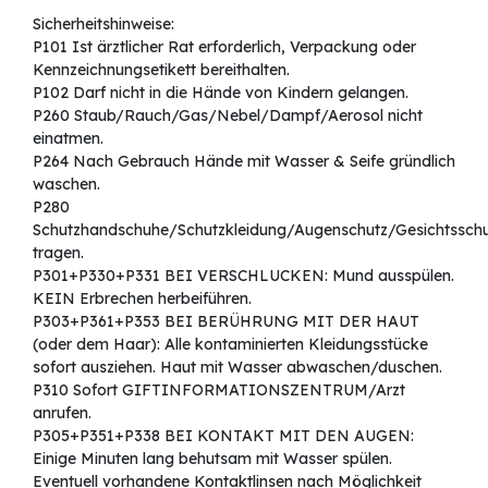
Sicherheitshinweise:
P101 Ist ärztlicher Rat erforderlich, Verpackung oder
Kennzeichnungsetikett bereithalten.
P102 Darf nicht in die Hände von Kindern gelangen.
P260 Staub/Rauch/Gas/Nebel/Dampf/Aerosol nicht
einatmen.
P264 Nach Gebrauch Hände mit Wasser & Seife gründlich
waschen.
P280
Schutzhandschuhe/Schutzkleidung/Augenschutz/Gesichtssch
tragen.
P301+P330+P331 BEI VERSCHLUCKEN: Mund ausspülen.
KEIN Erbrechen herbeiführen.
P303+P361+P353 BEI BERÜHRUNG MIT DER HAUT
(oder dem Haar): Alle kontaminierten Kleidungsstücke
sofort ausziehen. Haut mit Wasser abwaschen/duschen.
P310 Sofort GIFTINFORMATIONSZENTRUM/Arzt
anrufen.
P305+P351+P338 BEI KONTAKT MIT DEN AUGEN:
Einige Minuten lang behutsam mit Wasser spülen.
Eventuell vorhandene Kontaktlinsen nach Möglichkeit