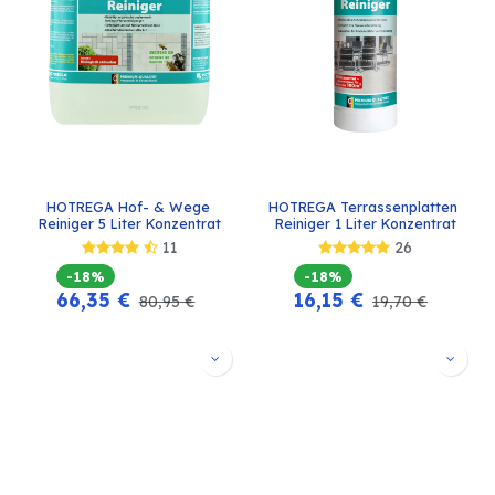
HOTREGA Hof- & Wege 
HOTREGA Terrassenplatten 
Reiniger 5 Liter Konzentrat
Reiniger 1 Liter Konzentrat
11
26
-18%
-18%
66,35
€
16,15
€
80,95
€
19,70
€