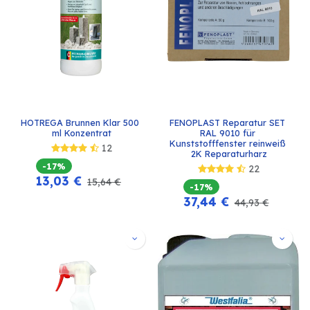
HOTREGA Brunnen Klar 500 
FENOPLAST Reparatur SET 
ml Konzentrat
RAL 9010 für 
Kunststofffenster reinweiß 
12
2K Reparaturharz
-17%
22
13,03
€
15,64
€
-17%
37,44
€
44,93
€