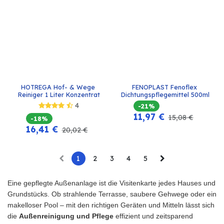
HOTREGA Hof- & Wege 
FENOPLAST Fenoflex 
Reiniger 1 Liter Konzentrat
Dichtungspflegemittel 500ml
4
-21%
11,97
€
15,08
€
-18%
16,41
€
20,02
€
1
2
3
4
5
Eine gepflegte Außenanlage ist die Visitenkarte jedes Hauses und
Grundstücks. Ob strahlende Terrasse, saubere Gehwege oder ein
makelloser Pool – mit den richtigen Geräten und Mitteln lässt sich
die
Außenreinigung und Pflege
effizient und zeitsparend