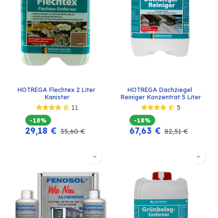
HOTREGA Flechtex 2 Liter 
HOTREGA Dachziegel 
Kanister
Reiniger Konzentrat 5 Liter
11
5
-18%
-18%
29,18
€
67,63
€
35,60
€
82,51
€