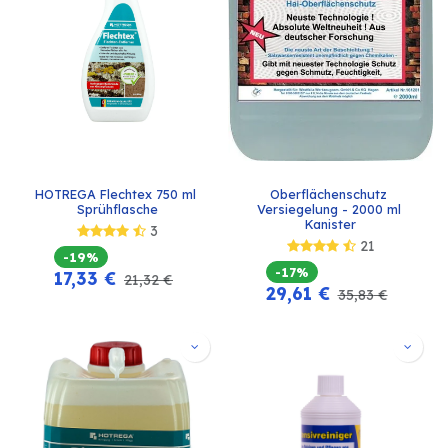
HOTREGA Flechtex 750 ml 
Oberflächenschutz 
Sprühflasche
Versiegelung - 2000 ml 
Kanister
3
21
-19%
-17%
17,33
€
21,32
€
29,61
€
35,83
€