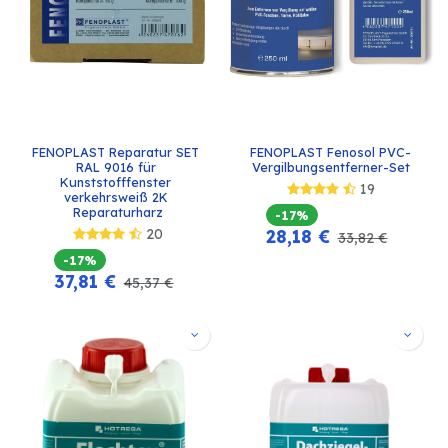
FENOPLAST Reparatur SET 
FENOPLAST Fenosol PVC-
RAL 9016 für 
Vergilbungsentferner-Set
Kunststofffenster 
19
verkehrsweiß 2K 
Reparaturharz
-17%
20
28,18
€
33,82
€
-17%
37,81
€
45,37
€