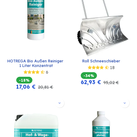
HOTREGA Bio Außen Reiniger 
Roll Schneeschieber
1 Liter Konzentrat
18
6
-34%
-18%
62,93
€
95,02
€
17,06
€
20,81
€