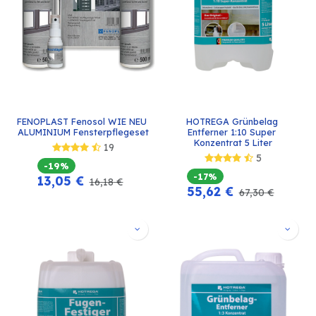
FENOPLAST Fenosol WIE NEU 
HOTREGA Grünbelag 
ALUMINIUM Fensterpflegeset
Entferner 1:10 Super 
Konzentrat 5 Liter
19
5
-19%
-17%
13,05
€
16,18
€
55,62
€
67,30
€