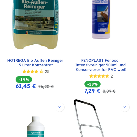
HOTREGA Bio Außen Reiniger 
FENOPLAST Fenosol 
5 Liter Konzentrat
Intensivreiniger 500ml und 
Konservierer für PVC weiß
25
2
-19%
-18%
61,45
€
76,20
€
7,29
€
8,89
€