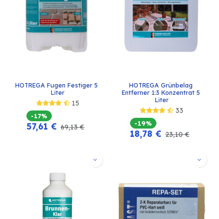
HOTREGA Fugen Festiger 5 
HOTREGA Grünbelag 
Liter
Entferner 1:3 Konzentrat 5 
Liter
15
33
-17%
-19%
57,61
€
69,13
€
18,78
€
23,10
€