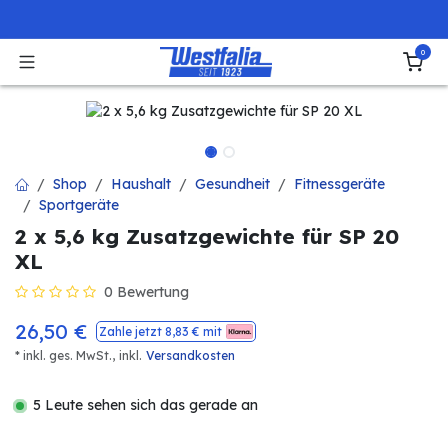
Zum Inhalt springen
0
Shop
Haushalt
Gesundheit
Fitnessgeräte
Sportgeräte
2 x 5,6 kg Zusatzgewichte für SP 20
XL
0 Bewertung
26,50
€
Zahle jetzt
8,83
€ mit
* inkl. ges. MwSt.,
inkl.
Versandkosten
5 Leute sehen sich das gerade an