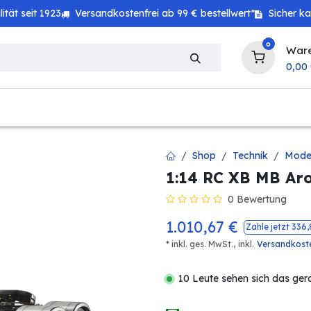
tät seit 1923
Versandkostenfrei ab 99 € bestellwert*
Sicher k
0
War
0,00
zeug
Haushalt
Technik
Baby & Kind
Shop
Technik
Mode
1:14 RC XB MB Aro
0 Bewertung
1.010,67
€
Zahle jetzt
336,
* inkl. ges. MwSt.,
inkl.
Versandkost
10 Leute sehen sich das ger