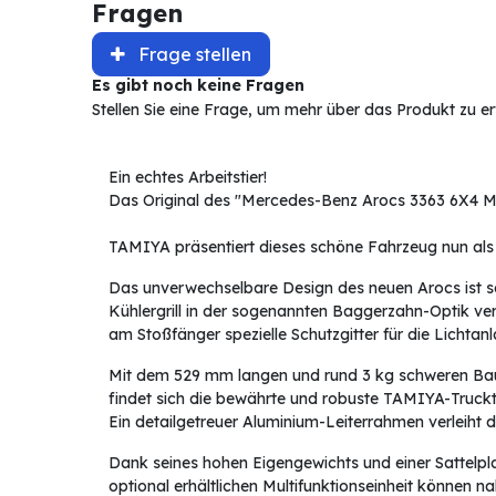
Fragen
Frage stellen
Es gibt noch keine Fragen
Stellen Sie eine Frage, um mehr über das Produkt zu e
Ein echtes Arbeitstier!
Das Original des "Mercedes-Benz Arocs 3363 6X4 M-F
TAMIYA präsentiert dieses schöne Fahrzeug nun als v
Das unverwechselbare Design des neuen Arocs ist s
Kühlergrill in der sogenannten Baggerzahn-Optik ve
am Stoßfänger spezielle Schutzgitter für die Lichtan
Mit dem 529 mm langen und rund 3 kg schweren Ba
findet sich die bewährte und robuste TAMIYA-Truckte
Ein detailgetreuer Aluminium-Leiterrahmen verleiht dem
Dank seines hohen Eigengewichts und einer Sattelp
optional erhältlichen Multifunktionseinheit können n