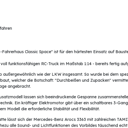
rfahren
ahrerhaus Classic Space" ist für den härtesten Einsatz auf Baustel
oll funktionsfähigen RC-Truck im Maßstab 1:14 - bereits fertig aufg
o außergewöhnlich wie der LKW insgesamt. So wurde bei dem spezie
rbaut, welcher die Botschaft: "Durchbeißen und Zupacken" vermittel
lage angebracht.
usatzmodell lassen sich beeindruckende Gespanne zusammenstelle
chnik. Ein kräftiger Elektromotor gibt über ein schaltbares 3-Gang
 Modell die erforderliche Stabilität und Flexibilität.
latte lässt sich der Mercedes-Benz Arocs 3363 mit zahlreichen TA
ahezu alle Sound- und Lichtfunktionen des Vorbildes täuschend echt 