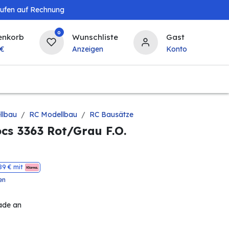
aufen auf Rechnung
0
enkorb
Wunschliste
Gast
€
Anzeigen
Konto
Landwirtschaft
Tierbedarf
Bierzapfanlagen & 
llbau
RC Modellbau
RC Bausätze
cs 3363 Rot/Grau F.O.
89
€ mit
en
ade an