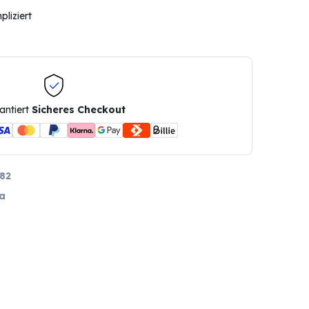
liziert
antiert
Sicheres Checkout
82
a