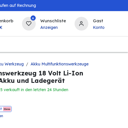
aufen auf Rechnung
0
enkorb
Wunschliste
Gast
€
Anzeigen
Konto
Landwirtschaft
Tierbedarf
Bierzapfanlagen & 
ku Werkzeug
Akku Multifunktionswerkzeuge
nswerkzeug 18 Volt Li-Ion
Akku und Ladegerät
15 verkauft in den letzten 24 Stunden
it
en