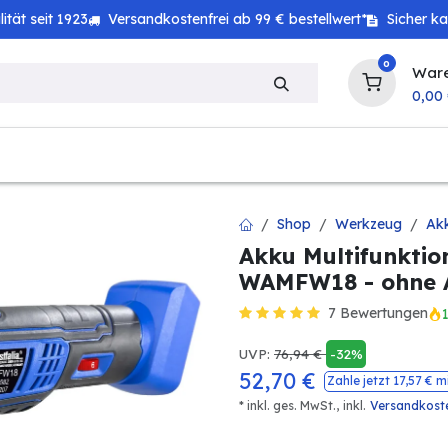
tät seit 1923
Versandkostenfrei ab 99 € bestellwert*
Sicher k
0
War
0,00
zeug
Haushalt
Technik
Baby & Kind
Shop
Werkzeug
Ak
Akku Multifunktio
WAMFW18 - ohne 
7 Bewertungen
UVP:
76,94
€
-32%
52,70
€
Zahle jetzt
17,57
€ m
* inkl. ges. MwSt.,
inkl.
Versandkost