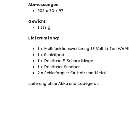
Abmessungen:
305 x 70 x 97
Gewicht:
1.119 g
Lieferumfang:
1 x Multifunktionswerkzeug 18 Volt Li-Ion WA
1 x Schleifpad
1 x Rostfreie E-Schneidklinge
1 x Rostfreier Schaber
2 x Schleifpapier für Holz und Metall
Lieferung ohne Akku und Ladegerät.