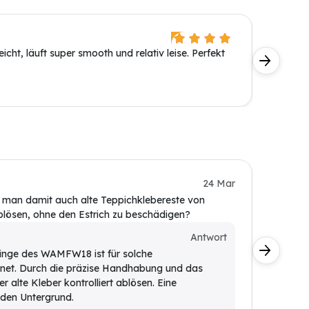
Helmut
icht, läuft super smooth und relativ leise. Perfekt
Hat nach
Sabine 
24 Mar
n man damit auch alte Teppichklebereste von
Würde ge
lösen, ohne den Estrich zu beschädigen?
Ecken gu
Kunde
Antwort
klinge des WAMFW18 ist für solche
Ja, da
net. Durch die präzise Handhabung und das
Arbeit
r alte Kleber kontrolliert ablösen. Eine
Drehza
 den Untergrund.