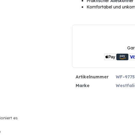
Praktischer Alleskönner
Komfortabel und unkomp
Gar
Artikelnummer
WF-9775
Marke
Westfali
ioniert es
n