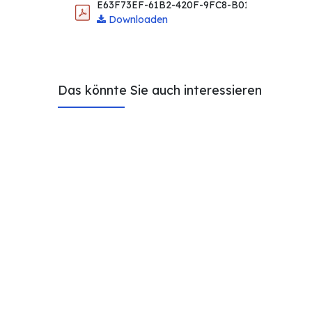
E63F73EF-61B2-420F-9FC8-B011701963C4.p
Downloaden
Das könnte Sie auch interessieren