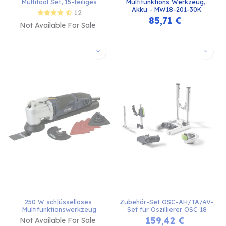
Multitool Set, 15-teiliges
Multifunktions Werkzeug, 
Akku - MW18-201-30K
12
85,71
€
Not Available For Sale
250 W schlüsselloses 
Zubehör-Set OSC-AH/TA/AV-
Multifunktionswerkzeug
Set für Oszillierer OSC 18
159,42
€
Not Available For Sale