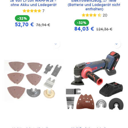
18 Volt Li-Ion WAMFW18 - 
Elektrowerkzeug, 17 Teile 
ohne Akku und Ladegerät
(Batterie und Ladegerät nicht 
enthalten)
7
20
-32%
-32%
52,70
€
76,94
€
84,03
€
124,36
€