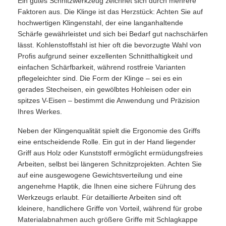
Ein gutes Schnitzwerkzeug zeichnet sich durch mehrere
Faktoren aus. Die Klinge ist das Herzstück: Achten Sie auf
hochwertigen Klingenstahl, der eine langanhaltende
Schärfe gewährleistet und sich bei Bedarf gut nachschärfen
lässt. Kohlenstoffstahl ist hier oft die bevorzugte Wahl von
Profis aufgrund seiner exzellenten Schnitthaltigkeit und
einfachen Schärfbarkeit, während rostfreie Varianten
pflegeleichter sind. Die Form der Klinge – sei es ein
gerades Stecheisen, ein gewölbtes Hohleisen oder ein
spitzes V-Eisen – bestimmt die Anwendung und Präzision
Ihres Werkes.
Neben der Klingenqualität spielt die Ergonomie des Griffs
eine entscheidende Rolle. Ein gut in der Hand liegender
Griff aus Holz oder Kunststoff ermöglicht ermüdungsfreies
Arbeiten, selbst bei längeren Schnitzprojekten. Achten Sie
auf eine ausgewogene Gewichtsverteilung und eine
angenehme Haptik, die Ihnen eine sichere Führung des
Werkzeugs erlaubt. Für detaillierte Arbeiten sind oft
kleinere, handlichere Griffe von Vorteil, während für grobe
Materialabnahmen auch größere Griffe mit Schlagkappe