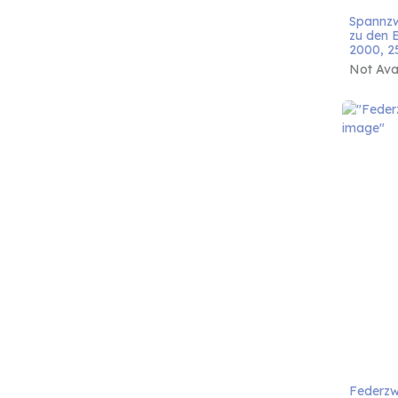
Spannzw
zu den E
2000, 2
Not Avai
Federzwi