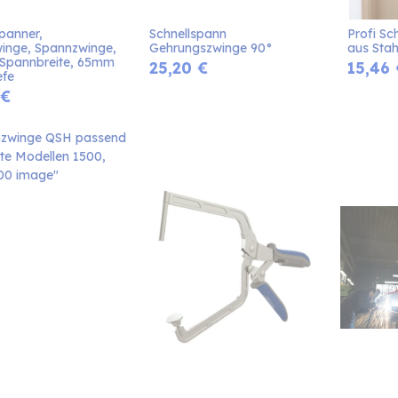
panner, 
Schnellspann 
Profi Sc
winge, Spannzwinge, 
Gehrungszwinge 90°
aus Stah
pannbreite, 65mm 
25,20
€
15,46
efe
€