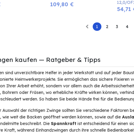
12,0/O
€
109,80
€
54,71
1
2
3
4
ngen kaufen — Ratgeber & Tipps
n sind unverzichtbare Helfer in jeder Werkstatt und auf jeder Bauste
onierte Heimwerkerprojekte. Sie ermöglichen das sichere Fixieren v
ion Ihrer Arbeit erhöht, sondern vor allem auch die Arbeitssicherhe
 Bohrern oder Fräsen, wo erhebliche Kräfte wirken können, verhin
chleudert werden. So haben Sie beide Hände frei für die Bedienun
r Auswahl der richtigen Zwinge sollten Sie verschiedene Faktoren be
, wie weit die Backen geöffnet werden können, sowie auf die
Ausl
indelmitte beschreibt. Die
Spannkraft
ist entscheidend für einen si
e Kraft, während Einhandzwingen durch ihre schnelle Bedienbarkeit