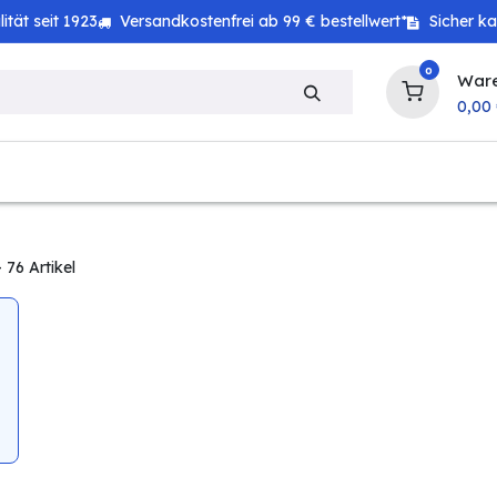
tät seit 1923
Versandkostenfrei ab 99 € bestellwert*
Sicher k
0
War
0,00
zeug
Haushalt
Technik
Baby & Kind
 76 Artikel