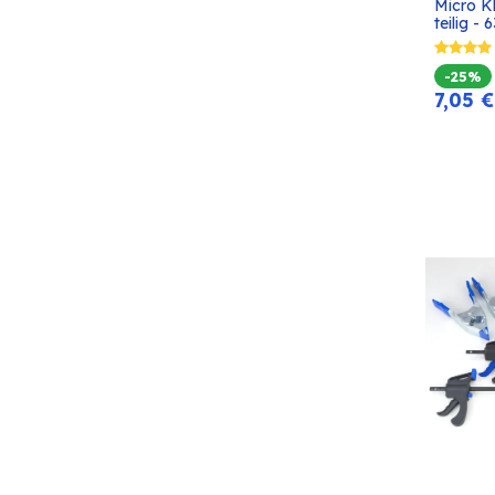
Micro K
teilig -
-25%
7,05
€