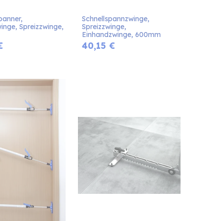
panner, 
Schnellspannzwinge, 
nge, Spreizzwinge, 
Spreizzwinge, 
Einhandzwinge, 600mm
€
40,15
€