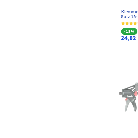
Klemmen
Satz 16-t
-18%
24,82