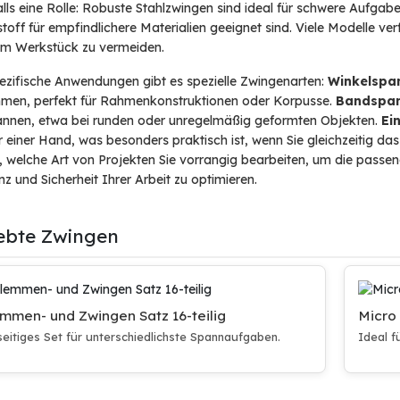
lls eine Rolle: Robuste Stahlzwingen sind ideal für schwere Aufgab
toff für empfindlichere Materialien geeignet sind. Viele Modelle 
em Werkstück zu vermeiden.
ezifische Anwendungen gibt es spezielle Zwingenarten:
Winkelspa
men, perfekt für Rahmenkonstruktionen oder Korpusse.
Bandspa
annen, etwa bei runden oder unregelmäßig geformten Objekten.
Ei
r einer Hand, was besonders praktisch ist, wenn Sie gleichzeitig da
 welche Art von Projekten Sie vorrangig bearbeiten, um die passe
enz und Sicherheit Ihrer Arbeit zu optimieren.
iebte Zwingen
mmen- und Zwingen Satz 16-teilig
Micro
seitiges Set für unterschiedlichste Spannaufgaben.
Ideal f