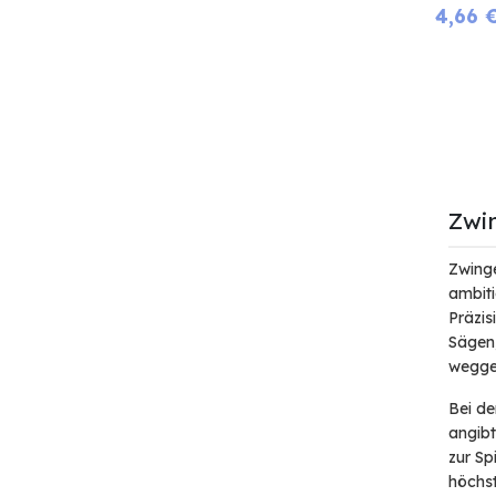
4,66
Zwi
Zwinge
ambiti
Präzis
Sägen,
wegges
Bei de
angibt
zur Sp
höchst