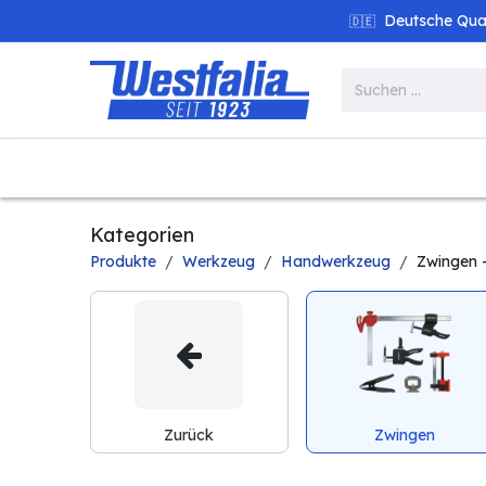
Zum Inhalt springen
Deutsche Quali
🇩🇪
Alle Produkte
Garten
Werk
Kategorien
Produkte
Werkzeug
Handwerkzeug
Zwingen
-
Zurück
Zwingen