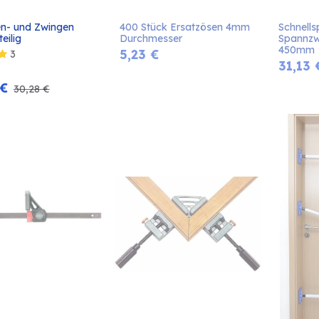
- und Zwingen 
400 Stück Ersatzösen 4mm 
Schnells
In den
eilig
Durchmesser
Spannzwi
Warenkorb
450mm
5,23
€
3
31,13
€
30,28
€