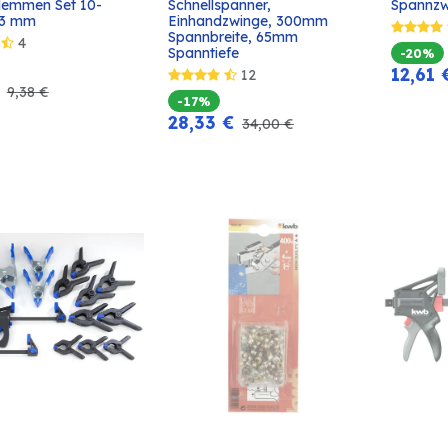
lemmen Set 10-
Schnellspanner, 
Spannzw
In den
In den
 63 mm
Einhandzwinge, 300mm 
Warenkorb
Warenkorb
Spannbreite, 65mm 
4
Spanntiefe
-20%
12,61
12
9,38
€
-17%
28,33
€
34,00
€