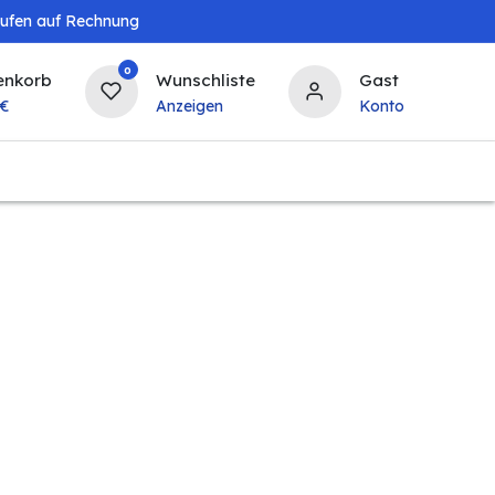
aufen auf Rechnung
0
enkorb
Wunschliste
Gast
€
Anzeigen
Konto
Landwirtschaft
Tierbedarf
Bierzapfanlagen & 