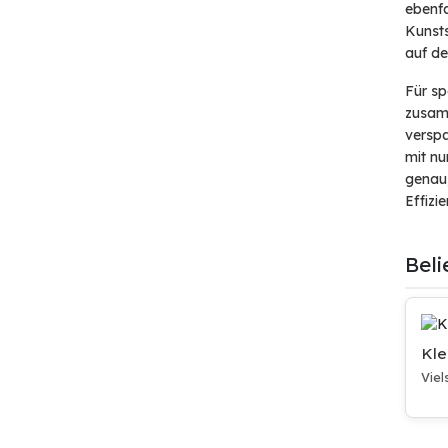
ebenfa
Kunsts
auf d
Für sp
zusam
versp
mit nu
genau,
Effizi
Bel
Kle
Viel