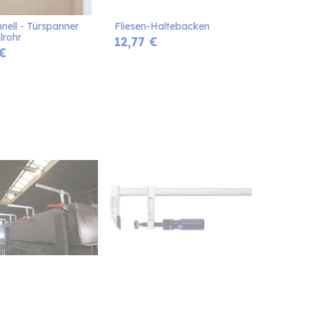
hnell - Türspanner 
Fliesen-Haltebacken
lrohr
12,77
€
€