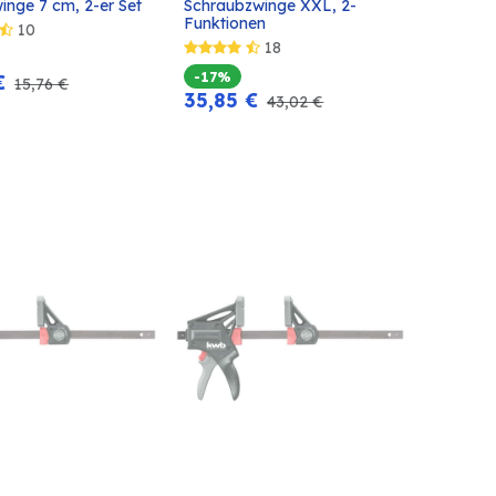
inge 7 cm, 2-er Set
Schraubzwinge XXL, 2-
In den
In den
Funktionen
10
Warenkorb
Warenkorb
18
-17%
€
15,76
€
35,85
€
43,02
€