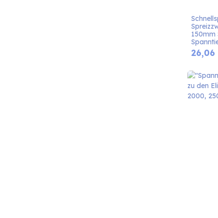
Schnells
Spreizz
150mm S
Spannti
26,06