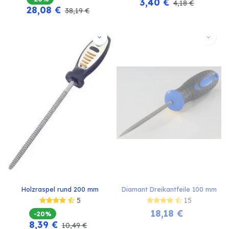
3,40
€
4,18
€
28,08
€
38,19
€
Holzraspel rund 200 mm
Diamant Dreikantfeile 100 mm
5
15
18,18
€
-20%
8,39
€
10,49
€