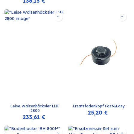
136,13
€
Leise Walzenhäcksler LHF 
Ersatzfadenkopf Fast&Easy
2800
25,20
€
233,61
€