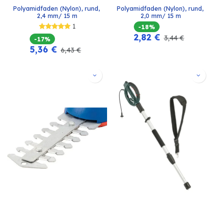
Polyamidfaden (Nylon), rund, 
Polyamidfaden (Nylon), rund, 
2,4 mm/ 15 m
2,0 mm/ 15 m
1
-18%
2,82
€
3,44
€
-17%
5,36
€
6,43
€