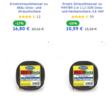
Ersatzstrauchmesser zu 
Ersatz-Strauchmesser zu 
Akku Gras- und 
949789 2 in 1 LI-ION Gras- 
Strauchschere
und Heckenschere, 3,6 Volt
12
39
-17%
-20%
16,80
€
10,59
€
20,16
€
13,24
€