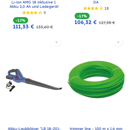
Li-ion AMG 18 inklusive 1 
DA
Akku 2,0 Ah und Ladegerät
18
9
-17%
-17%
106,32
€
127,58
€
111,33
€
133,60
€
Akku-Laubbläser "LB 18-201-
trimmer line - 100 m x 1.6 mm