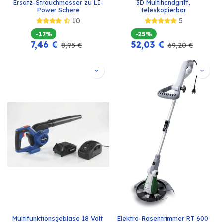
Ersatz-Strauchmesser zu LI-
3D Multihandgriff, 
Power Schere
teleskopierbar
10
5
-17%
-25%
7,46
€
52,03
€
8,95
€
69,20
€
Multifunktionsgebläse 18 Volt 
Elektro-Rasentrimmer RT 600 