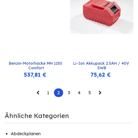
Benzin-Motorhacke MH 1150 
Li-Ion Akkupack 2.5AH / 40V 
Comfort
SWB
537,81
€
75,62
€
1
2
3
4
5
Ähnliche Kategorien
Abdeckplanen