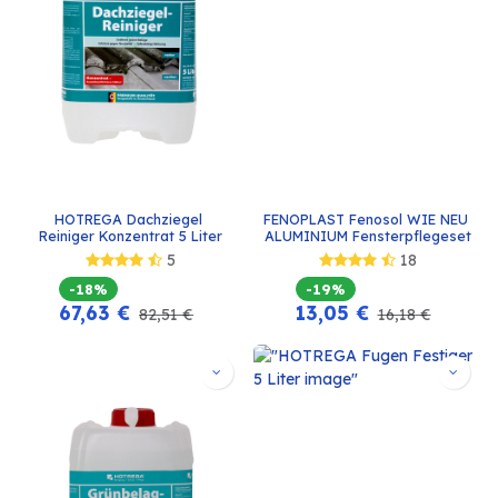
HOTREGA Dachziegel 
FENOPLAST Fenosol WIE NEU 
Reiniger Konzentrat 5 Liter
ALUMINIUM Fensterpflegeset
5
18
-18%
-19%
67,63
€
13,05
€
82,51
€
16,18
€