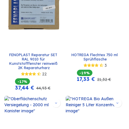
FENOPLAST Reparatur SET 
HOTREGA Flechtex 750 ml 
RAL 9010 für 
Sprühflasche
Kunststofffenster reinweiß 
3
2K Reparaturharz
-19%
22
17,33
€
21,32
€
-17%
37,44
€
44,93
€