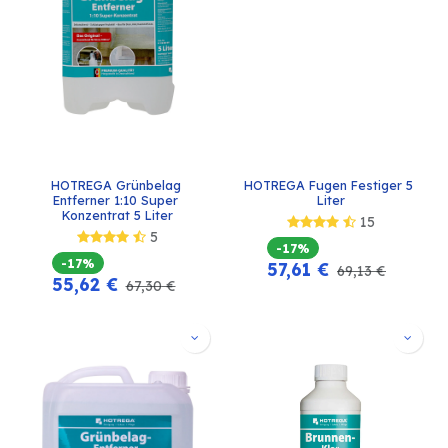
HOTREGA Grünbelag 
HOTREGA Fugen Festiger 5 
Entferner 1:10 Super 
Liter
Konzentrat 5 Liter
15
5
-17%
-17%
57,61
€
69,13
€
55,62
€
67,30
€