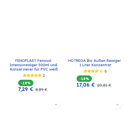
FENOPLAST Fenosol 
HOTREGA Bio Außen Reiniger 
Intensivreiniger 500ml und 
1 Liter Konzentrat
Konservierer für PVC weiß
6
2
-18%
-18%
17,06
€
20,81
€
7,29
€
8,89
€