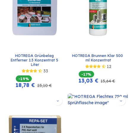
HOTREGA Grünbelag 
HOTREGA Brunnen Klar 500 
Entferner 1:3 Konzentrat 5 
ml Konzentrat
Liter
12
33
-17%
-19%
13,03
€
15,64
€
18,78
€
23,10
€