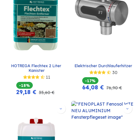
HOTREGA Flechtex 2 Liter 
Elektrischer Durchlauferhitzer
Kanister
30
11
-17%
-18%
64,08
€
76,90
€
29,18
€
35,60
€