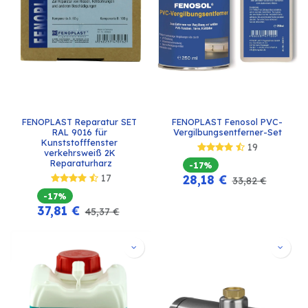
FENOPLAST Reparatur SET 
FENOPLAST Fenosol PVC-
RAL 9016 für 
Vergilbungsentferner-Set
Kunststofffenster 
19
verkehrsweiß 2K 
Reparaturharz
-17%
17
28,18
€
33,82
€
-17%
37,81
€
45,37
€